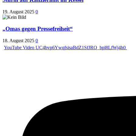
19. August 2025
0
„Omas gegen Pressefreiheit“
18. August 2025
0
YouTube Video UC4bvp6YwqfsisaBdZ1SfJRQ_bpl8LfWj4h0